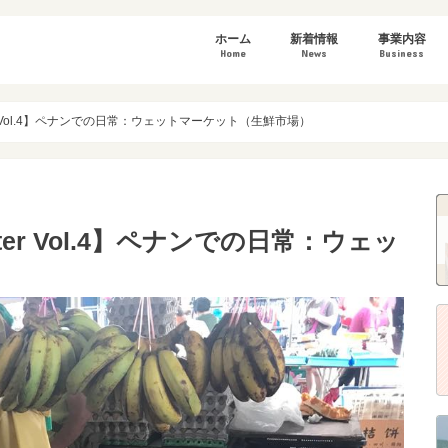
ホーム
新着情報
事業内容
Home
News
Business
講演・研修情報
お知らせ
wonderLifeツアー
講演・研修
研修デザイン
調査・研究
スタディツア
Letter Vol.4】ペナンでの日常：ウェットマーケット（生鮮市場）
Letter Vol.4】ペナンでの日常：ウェッ