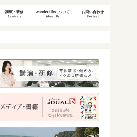
講演・研修
wonderLifeについて
お問い合わせ
Seminars
About Us
Contact
・コンサルティング
ー企画
育休取得・復帰・両立支援
DE&I推進・異文化理解（外国人雇用）
女性活躍推進・管理職向け
ライフキャリア・社会復帰
受講者の声
ビジョン& ミッション
代表あいさつ
代表プロフィール
団体概要
実績
メディア・書籍