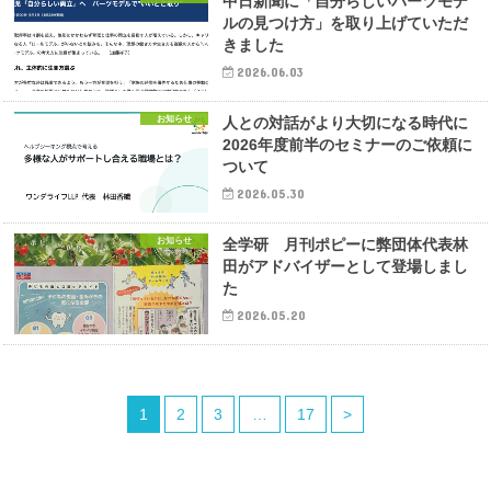
中日新聞に「自分らしいパーツモデ
ルの見つけ方」を取り上げていただ
きました
2026.06.03
お知らせ
人との対話がより大切になる時代に
2026年度前半のセミナーのご依頼に
ついて
2026.05.30
お知らせ
全学研 月刊ポピーに弊団体代表林
田がアドバイザーとして登場しまし
た
2026.05.20
1
2
3
…
17
>