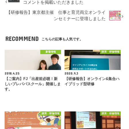
コメントを掲載いただきました
【研修報告】東京都主催 仕事と育児両立オンライ
ンセミナーに登壇しました
RECOMMEND
こちらの記事も人気です。
新着情報
講演・研修情報
2018.4.25
2020.9.3
【ご案内】FJ「出産前必聴！新
【研修報告】オンライン&集合ハ
しいプレパパスクール」開催しま
イブリッド型研修
す。
講演・研修情報
講演・研修情報