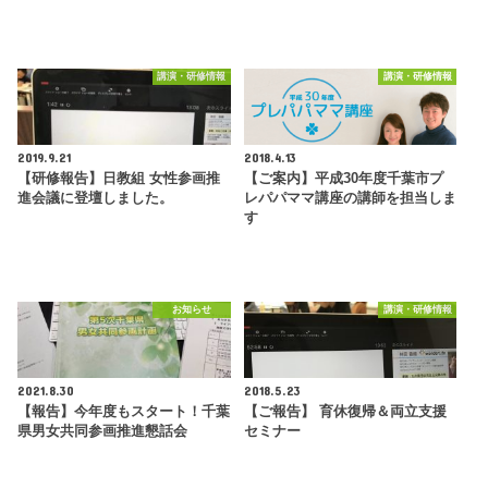
講演・研修情報
講演・研修情報
2019.9.21
2018.4.13
【研修報告】日教組 女性参画推
【ご案内】平成30年度千葉市プ
進会議に登壇しました。
レパパママ講座の講師を担当しま
す
お知らせ
講演・研修情報
2021.8.30
2018.5.23
【報告】今年度もスタート！千葉
【ご報告】 育休復帰＆両立支援
県男女共同参画推進懇話会
セミナー