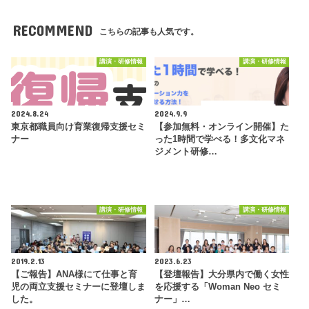
RECOMMEND
こちらの記事も人気です。
講演・研修情報
講演・研修情報
2024.8.24
2024.9.9
東京都職員向け育業復帰支援セミ
【参加無料・オンライン開催】た
ナー
った1時間で学べる！多文化マネ
ジメント研修…
講演・研修情報
講演・研修情報
2019.2.13
2023.6.23
【ご報告】ANA様にて仕事と育
【登壇報告】大分県内で働く女性
児の両立支援セミナーに登壇しま
を応援する「Woman Neo セミ
した。
ナー」…