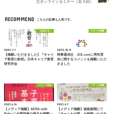
立オンラインセミナー（全３回）
RECOMMEND
こちらの記事も人気です。
お知らせ
メディア情報
2023.7.1
2025.10.11
【掲載いただきました】『キャリ
時事通信社 JIJI.comに男性育
ア教育の射程』日本キャリア教育
休に関するコメントを掲載いただ
研究学会
きました
メディア情報
メディア情報
2021.4.14
2021.4.7
【メディア掲載】AERA with
【メディア掲載】徳島新聞にて
Baby に企業研修の様子を掲載い
「チームわが家」を特集いただき