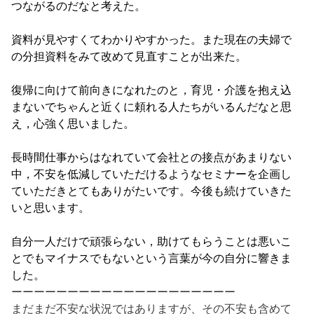
つながるのだなと考えた。
資料が見やすくてわかりやすかった。
また現在の夫婦で
の分担資料をみて改めて見直すことが出来た。
復帰に向けて前向きになれたのと，育児・
介護を抱え込
まないでちゃんと近くに頼れる人たちがいるんだなと
思
え，心強く思いました。
長時間仕事からはなれていて会社との接点があまりない
中，
不安を低減していただけるようなセミナーを企画し
ていただきとて
もありがたいです。今後も続けていきた
いと思います。
自分一人だけで頑張らない，
助けてもらうことは悪いこ
とでもマイナスでもないという言葉が今
の自分に響きま
した。
ーーーーーーーーーーーーーーーーーーーー
まだまだ不安な状況ではありますが、その不安も含めて