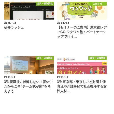
講演・研修情報
お知らせ
2018.11.2
2022.4.3
研修ラッシュ
【セミナーのご案内】東京都レデ
ィGO!ワクワク塾：パートナーシ
ップで叶う…
講演・研修情報
講演・研修情報
2018.3.1
2018.3.1
3/3 復職後に後悔しない！育休中
3/9 東京都・東京しごと財団主催
だからこそ“チーム我が家”を考
育児や介護を経て社会復帰する女
えよう
性人材…