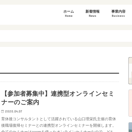
ホーム
新着情報
事業内容
Home
News
Business
講演・研修情報
お知らせ
wonderLifeツアー
講演・研修
研修デザイン
調査・研究
スタディツア
【参加者募集中】連携型オンラインセミ
ナーのご案内
2020.04.07
育休後コンサルタントとして活躍されている山口理栄氏主催の育休
後職場復帰セミナーとの連携型オンラインセミナーを開催します。
全てのセミナーはzoomを使ったオンラインセミナーなので、どち