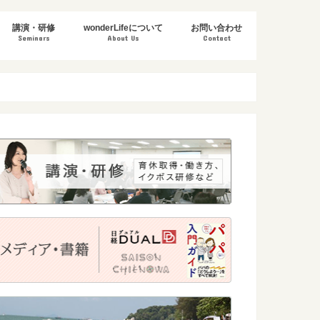
講演・研修
wonderLifeについて
お問い合わせ
Seminars
About Us
Contact
・コンサルティング
ー企画
育休取得・復帰・両立支援
DE&I推進・異文化理解（外国人雇用）
女性活躍推進・管理職向け
ライフキャリア・社会復帰
受講者の声
ビジョン& ミッション
代表あいさつ
代表プロフィール
団体概要
実績
メディア・書籍