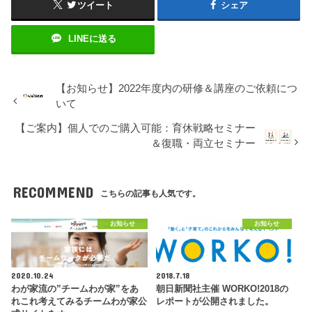
ツイート
シェア
LINEに送る
【お知らせ】2022年度内の研修＆講座のご依頼につ
いて
【ご案内】個人でのご購入可能：育休戦略セミナー
＆復職・両立セミナー
RECOMMEND
こちらの記事も人気です。
お知らせ
お知らせ
2020.10.24
2018.7.18
わが家流の”チームわが家”をあ
朝日新聞社主催 WORKO!2018の
れこれ考えてみるチームわが家公
レポートが公開されました。